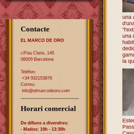
una 
d'un
Contacte
"l'ex
una 
EL MARCO DE ORO
habi
dedic
c/Pau Claris, 145
gama
08009 Barcelona
la qu
Telèfon:
+34 932153876
Correu:
info@elmarcodeoro.com
Horari comercial
Estem
De dilluns a divendres:
Pass
- Matins: 10h - 13:30h
Casa