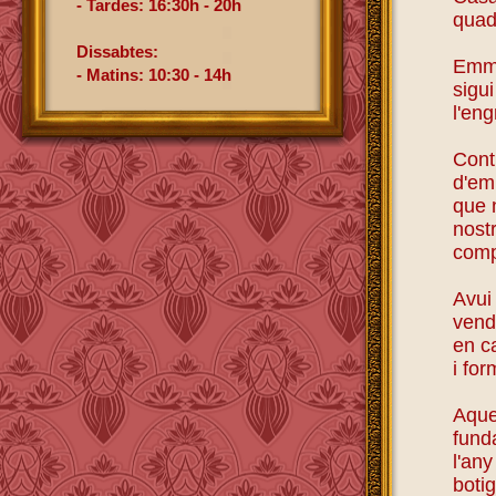
- Tardes: 16:30h - 20h
quad
Dissabtes:
Emma
- Matins: 10:30 - 14h
sigui
l'eng
Cont
d'emm
que n
nostr
comp
Avui 
vend
en ca
i for
Aque
funda
l'an
boti