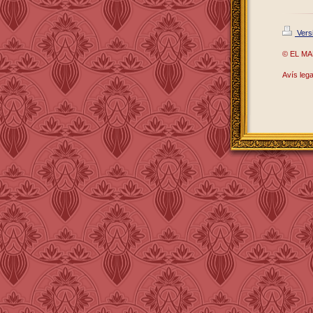
Versi
© EL MAR
Avís leg